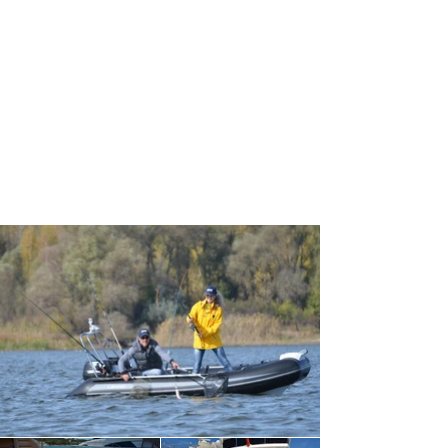
können!
Alle Silver Line Rider gibt es in drei
verschiedenen Varianten:
Base – offenes RIB, das S370N und das
S420N verfügt lediglich über Sitzbretter.
Sport – RIB mit Jockey-Konsole.
DeLuxe – RIB mit Doppelsitzbank und
Konsole mit Frontsitz.