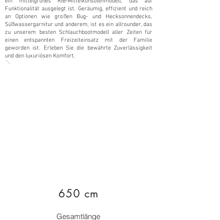
ein mittelgroßes RIB-Mittelkonsolenmodell, das auf
Funktionalität ausgelegt ist. Geräumig, effizient und reich
an Optionen wie großen Bug- und Hecksonnendecks,
Süßwassergarnitur und anderem, ist es ein allrounder, das
zu unserem besten Schlauchbootmodell aller Zeiten für
einen entspannten Freizeiteinsatz mit der Familie
geworden ist. Erleben Sie die bewährte Zuverlässigkeit
und den luxuriösen Komfort.
650 cm
Gesamtlänge