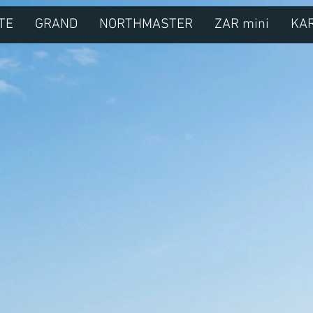
TE
GRAND
NORTHMASTER
ZAR mini
KA